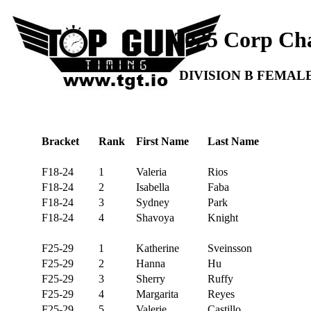
2025 Corp Ch
DIVISION B FEMAL
Bracket
Rank
First Name
Last Name
F18-24
1
Valeria
Rios
F18-24
2
Isabella
Faba
F18-24
3
Sydney
Park
F18-24
4
Shavoya
Knight
F25-29
1
Katherine
Sveinsson
F25-29
2
Hanna
Hu
F25-29
3
Sherry
Ruffy
F25-29
4
Margarita
Reyes
F25-29
5
Valerie
Castillo