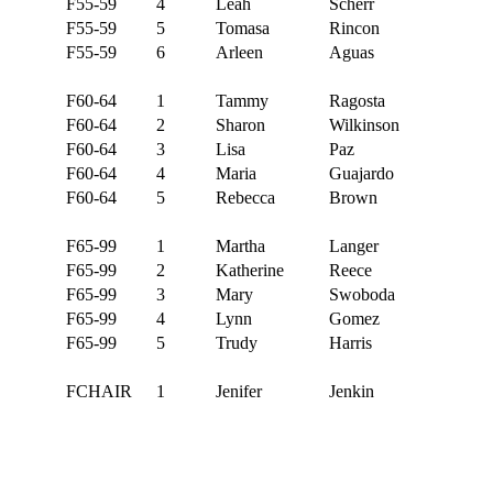
F55-59
4
Leah
Scherr
F55-59
5
Tomasa
Rincon
F55-59
6
Arleen
Aguas
F60-64
1
Tammy
Ragosta
F60-64
2
Sharon
Wilkinson
F60-64
3
Lisa
Paz
F60-64
4
Maria
Guajardo
F60-64
5
Rebecca
Brown
F65-99
1
Martha
Langer
F65-99
2
Katherine
Reece
F65-99
3
Mary
Swoboda
F65-99
4
Lynn
Gomez
F65-99
5
Trudy
Harris
FCHAIR
1
Jenifer
Jenkin