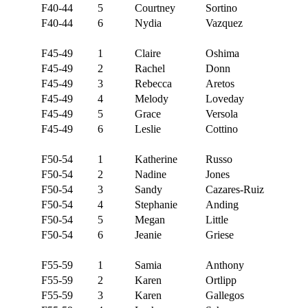
F40-44
5
Courtney
Sortino
F40-44
6
Nydia
Vazquez
F45-49
1
Claire
Oshima
F45-49
2
Rachel
Donn
F45-49
3
Rebecca
Aretos
F45-49
4
Melody
Loveday
F45-49
5
Grace
Versola
F45-49
6
Leslie
Cottino
F50-54
1
Katherine
Russo
F50-54
2
Nadine
Jones
F50-54
3
Sandy
Cazares-Ruiz
F50-54
4
Stephanie
Anding
F50-54
5
Megan
Little
F50-54
6
Jeanie
Griese
F55-59
1
Samia
Anthony
F55-59
2
Karen
Ortlipp
F55-59
3
Karen
Gallegos