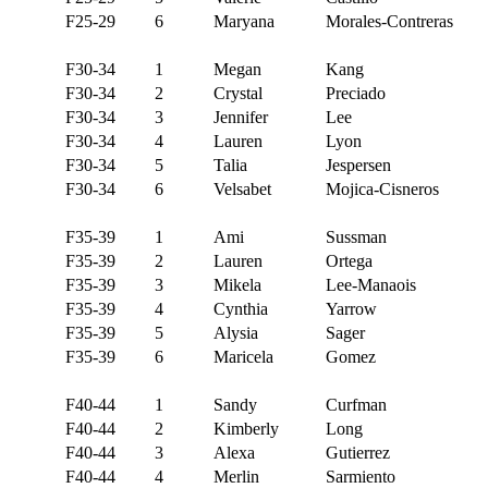
F25-29
6
Maryana
Morales-Contreras
F30-34
1
Megan
Kang
F30-34
2
Crystal
Preciado
F30-34
3
Jennifer
Lee
F30-34
4
Lauren
Lyon
F30-34
5
Talia
Jespersen
F30-34
6
Velsabet
Mojica-Cisneros
F35-39
1
Ami
Sussman
F35-39
2
Lauren
Ortega
F35-39
3
Mikela
Lee-Manaois
F35-39
4
Cynthia
Yarrow
F35-39
5
Alysia
Sager
F35-39
6
Maricela
Gomez
F40-44
1
Sandy
Curfman
F40-44
2
Kimberly
Long
F40-44
3
Alexa
Gutierrez
F40-44
4
Merlin
Sarmiento