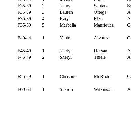
F35-39
2
Jenny
Santana
S
F35-39
3
Lauren
Ortega
Al
F35-39
4
Katy
Rizo
Al
F35-39
5
Marbella
Manriquez
C
F40-44
1
Yanira
Alvarez
C
F45-49
1
Jandy
Hassan
Al
F45-49
2
Sheryl
Thiele
Al
F55-59
1
Christine
McBride
C
F60-64
1
Sharon
Wilkinson
Al