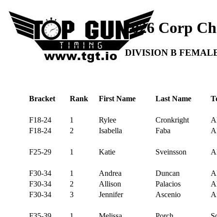
2026 Corp Ch
DIVISION B FEMAL
Bracket
Rank
First Name
Last Name
T
F18-24
1
Rylee
Cronkright
Al
F18-24
2
Isabella
Faba
Al
F25-29
1
Katie
Sveinsson
Al
F30-34
1
Andrea
Duncan
Al
F30-34
2
Allison
Palacios
Al
F30-34
3
Jennifer
Ascenio
A
F35-39
1
Melissa
Porch
S