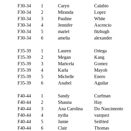
F30-34
1
Caryn
Calabio
F30-34
2
Miranda
Lopez
F30-34
3
Pauline
White
F30-34
4
Jennifer
Ascencio
F30-34
5
mariel
fitzhugh
F30-34
6
amelia
alexander
F35-39
1
Lauren
Ortega
F35-39
2
Megan
Kang
F35-39
3
Maricela
Gomez
F35-39
4
Karla
Mayoh
F35-39
5
Michelle
Enero
F35-39
6
Anabel
Aguilar
F40-44
1
Sandy
Curfman
F40-44
2
Shauna
Hay
F40-44
3
Ana Carolina
Do Nascimento
F40-44
4
nydia
vazquez
F40-44
5
Jamie
Seifried
F40-44
6
Clair
Thomas