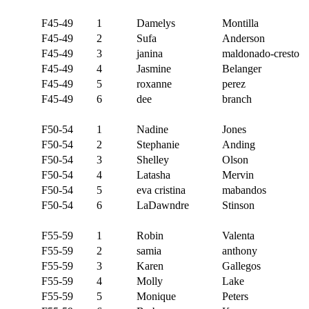
F45-49
1
Damelys
Montilla
F45-49
2
Sufa
Anderson
F45-49
3
janina
maldonado-cresto
F45-49
4
Jasmine
Belanger
F45-49
5
roxanne
perez
F45-49
6
dee
branch
F50-54
1
Nadine
Jones
F50-54
2
Stephanie
Anding
F50-54
3
Shelley
Olson
F50-54
4
Latasha
Mervin
F50-54
5
eva cristina
mabandos
F50-54
6
LaDawndre
Stinson
F55-59
1
Robin
Valenta
F55-59
2
samia
anthony
F55-59
3
Karen
Gallegos
F55-59
4
Molly
Lake
F55-59
5
Monique
Peters