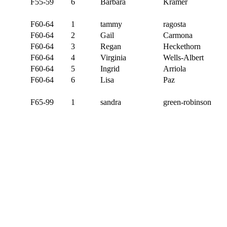
F55-59
6
Barbara
Kramer
F60-64
1
tammy
ragosta
F60-64
2
Gail
Carmona
F60-64
3
Regan
Heckethorn
F60-64
4
Virginia
Wells-Albert
F60-64
5
Ingrid
Arriola
F60-64
6
Lisa
Paz
F65-99
1
sandra
green-robinson