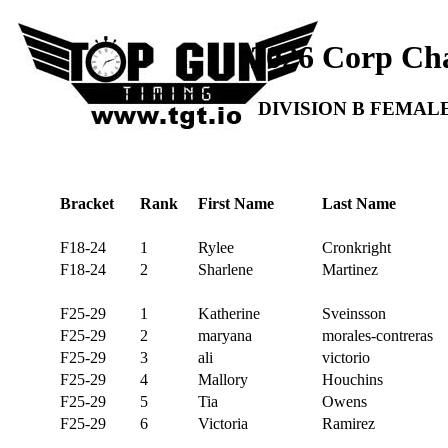
2026 Corp Ch
DIVISION B FEMAL
Bracket
Rank
First Name
Last Name
F18-24
1
Rylee
Cronkright
F18-24
2
Sharlene
Martinez
F25-29
1
Katherine
Sveinsson
F25-29
2
maryana
morales-contreras
F25-29
3
ali
victorio
F25-29
4
Mallory
Houchins
F25-29
5
Tia
Owens
F25-29
6
Victoria
Ramirez