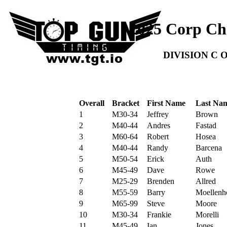
2025 Corp Ch
DIVISION C
Overall
Bracket
First Name
Last Na
1
M30-34
Jeffrey
Brown
2
M40-44
Andres
Fastad
3
M60-64
Robert
Hosea
4
M40-44
Randy
Barcena
5
M50-54
Erick
Auth
6
M45-49
Dave
Rowe
7
M25-29
Brenden
Allred
8
M55-59
Barry
Moellenh
9
M65-99
Steve
Moore
10
M30-34
Frankie
Morelli
11
M45-49
Ian
Jones