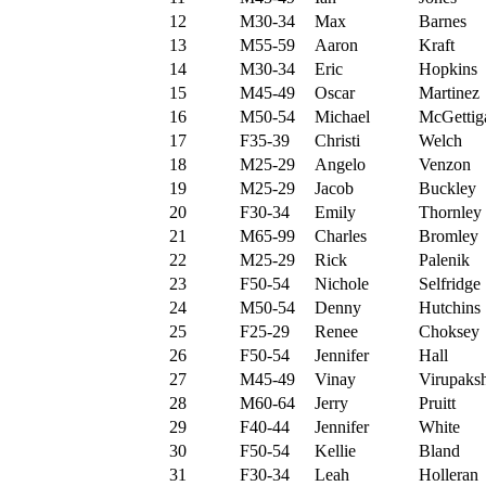
12
M30-34
Max
Barnes
13
M55-59
Aaron
Kraft
14
M30-34
Eric
Hopkins
15
M45-49
Oscar
Martinez
16
M50-54
Michael
McGettig
17
F35-39
Christi
Welch
18
M25-29
Angelo
Venzon
19
M25-29
Jacob
Buckley
20
F30-34
Emily
Thornley
21
M65-99
Charles
Bromley
22
M25-29
Rick
Palenik
23
F50-54
Nichole
Selfridge
24
M50-54
Denny
Hutchins
25
F25-29
Renee
Choksey
26
F50-54
Jennifer
Hall
27
M45-49
Vinay
Virupaks
28
M60-64
Jerry
Pruitt
29
F40-44
Jennifer
White
30
F50-54
Kellie
Bland
31
F30-34
Leah
Holleran